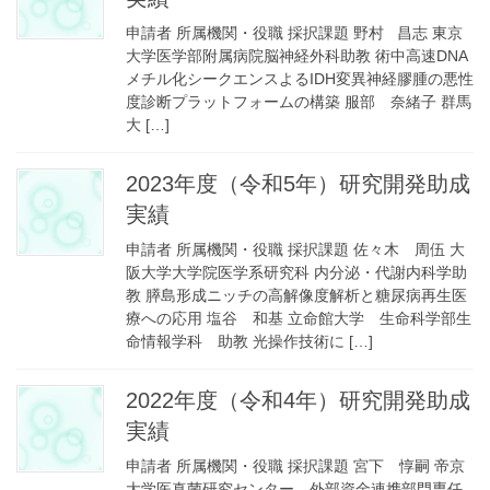
申請者 所属機関・役職 採択課題 野村 昌志 東京
大学医学部附属病院脳神経外科助教 術中高速DNA
メチル化シークエンスよるIDH変異神経膠腫の悪性
度診断プラットフォームの構築 服部 奈緒子 群馬
大 […]
2023年度（令和5年）研究開発助成
実績
申請者 所属機関・役職 採択課題 佐々木 周伍 大
阪大学大学院医学系研究科 内分泌・代謝内科学助
教 膵島形成ニッチの高解像度解析と糖尿病再生医
療への応用 塩谷 和基 立命館大学 生命科学部生
命情報学科 助教 光操作技術に […]
2022年度（令和4年）研究開発助成
実績
申請者 所属機関・役職 採択課題 宮下 惇嗣 帝京
大学医真菌研究センター 外部資金連携部門専任