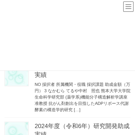
コ
ナ
ン
ビ
テ
ゲ
ン
ー
研究開発助成実績
ツ
シ
へ
ョ
ス
ン
HOME
研究開発助成実績
キ
に
ッ
移
プ
動
2025年度（令和7年）研究開発助成
実績
NO 採択者 所属機関・役職 採択課題 助成金額（万
円） 3 なかむら てるや中村 照也 熊本大学大学院
生命科学研究部 (薬学系)機能分子構造解析学講座
准教授 抗がん剤創出を目指したADPリボース代謝
酵素の構造学的研究 […]
2024年度（令和6年）研究開発助成
実績