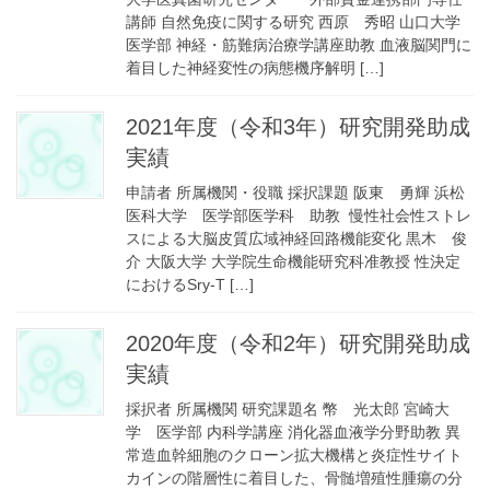
講師 自然免疫に関する研究 西原 秀昭 山口大学
医学部 神経・筋難病治療学講座助教 血液脳関門に
着目した神経変性の病態機序解明 […]
2021年度（令和3年）研究開発助成
実績
申請者 所属機関・役職 採択課題 阪東 勇輝 浜松
医科大学 医学部医学科 助教 慢性社会性ストレ
スによる大脳皮質広域神経回路機能変化 黒木 俊
介 大阪大学 大学院生命機能研究科准教授 性決定
におけるSry-T […]
2020年度（令和2年）研究開発助成
実績
採択者 所属機関 研究課題名 幣 光太郎 宮崎大
学 医学部 内科学講座 消化器血液学分野助教 異
常造血幹細胞のクローン拡大機構と炎症性サイト
カインの階層性に着目した、骨髄増殖性腫瘍の分