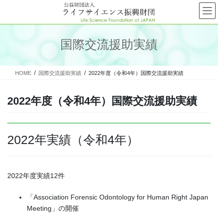
コ
ナ
ン
ビ
テ
ゲ
ン
ー
国際交流援助実績
ツ
シ
へ
ョ
ス
ン
HOME
国際交流援助実績
2022年度（令和4年）国際交流援助実績
キ
に
ッ
移
プ
動
2022年度（令和4年）国際交流援助実績
2022年実績（令和4年）
2022年度実績12件
「Association Forensic Odontology for Human Right Japan
Meeting」の開催