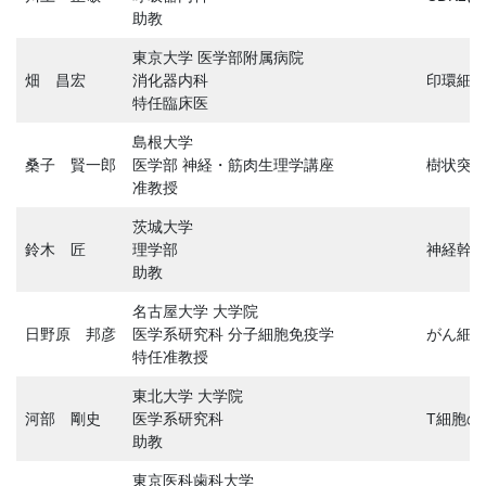
助教
東京大学 医学部附属病院
畑 昌宏
消化器内科
印環細
特任臨床医
島根大学
桑子 賢一郎
医学部 神経・筋肉生理学講座
樹状突
准教授
茨城大学
鈴木 匠
理学部
神経幹
助教
名古屋大学 大学院
日野原 邦彦
医学系研究科 分子細胞免疫学
がん細
特任准教授
東北大学 大学院
河部 剛史
医学系研究科
T細胞
助教
東京医科歯科大学