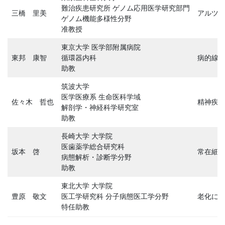
難治疾患研究所 ゲノム応用医学研究部門
三橋 里美
アルツ
ゲノム機能多様性分野
准教授
東京大学 医学部附属病院
東邦 康智
循環器内科
病的線
助教
筑波大学
医学医療系 生命医科学域
佐々木 哲也
精神疾
解剖学・神経科学研究室
助教
長崎大学 大学院
医歯薬学総合研究科
坂本 啓
常在細
病態解析・診断学分野
助教
東北大学 大学院
豊原 敬文
医工学研究科 分子病態医工学分野
老化に
特任助教