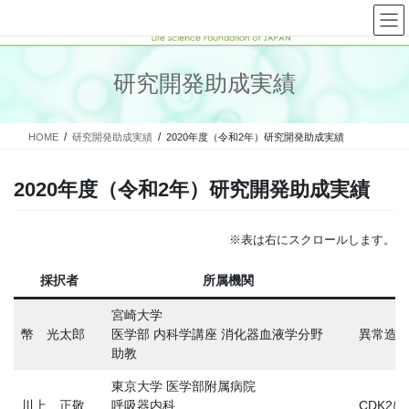
コ
ナ
ン
ビ
テ
ゲ
ン
ー
研究開発助成実績
ツ
シ
へ
ョ
ス
ン
HOME
研究開発助成実績
2020年度（令和2年）研究開発助成実績
キ
に
ッ
移
プ
動
2020年度（令和2年）研究開発助成実績
※表は右にスクロールします。
採択者
所属機関
宮崎大学
幣 光太郎
医学部 内科学講座 消化器血液学分野
異常造
助教
東京大学 医学部附属病院
川上 正敬
呼吸器内科
CDK2