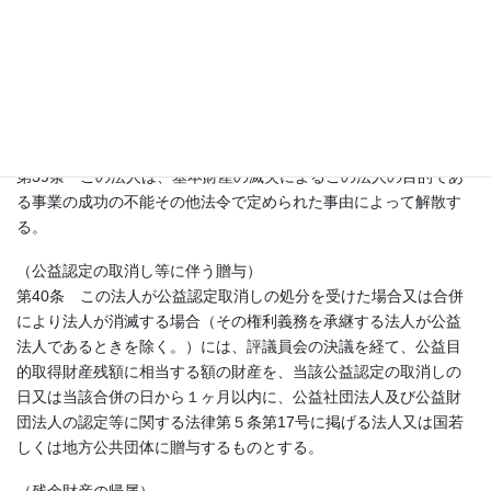
（定款の変更）
第38条 この定款は、評議員会の決議によって変更することがで
きる。
２．前項の規定は、この定款の第3条、第4条及び第11条について
も適用する。
（解 散）
第39条 この法人は、基本財産の滅失によるこの法人の目的であ
る事業の成功の不能その他法令で定められた事由によって解散す
る。
（公益認定の取消し等に伴う贈与）
第40条 この法人が公益認定取消しの処分を受けた場合又は合併
により法人が消滅する場合（その権利義務を承継する法人が公益
法人であるときを除く。）には、評議員会の決議を経て、公益目
的取得財産残額に相当する額の財産を、当該公益認定の取消しの
日又は当該合併の日から１ヶ月以内に、公益社団法人及び公益財
団法人の認定等に関する法律第５条第17号に掲げる法人又は国若
しくは地方公共団体に贈与するものとする。
（残余財産の帰属）